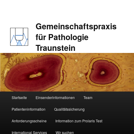
Zum
primären
Inhalt
springen
Gemeinschaftspraxis
für Pathologie
Traunstein
Hauptmenü
Startseite
Einsenderinformationen
Team
Patienteninformation
Qualitätssicherung
Anforderungsscheine
Information zum Prolaris Test
International Services
Wir suchen